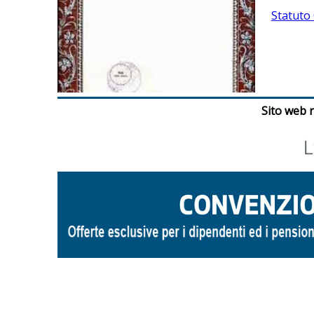
Statuto 
q
u
i
Sito web r