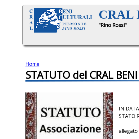
CRAL B
"Rino Rossi"
Home
STATUTO del CRAL BENI
T
u
s
IN DATA
STATO R
e
allegato 
i