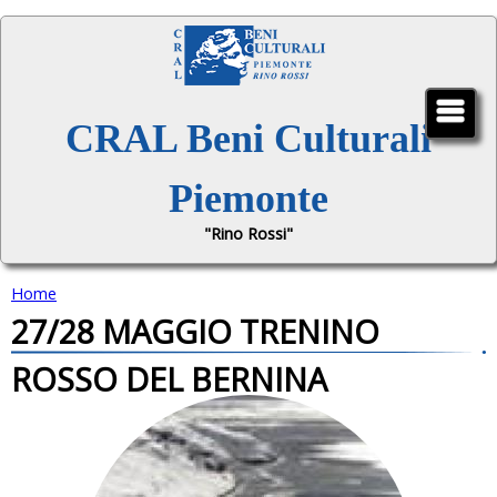
Jump to navigation
CRAL Beni Culturali
Piemonte
"Rino Rossi"
Home
27/28 MAGGIO TRENINO
T
ROSSO DEL BERNINA
u
s
e