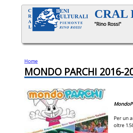
CRAL B
"Rino Rossi"
Home
MONDO PARCHI 2016-2
T
u
s
MondoPa
e
Per un a
oltre 1.5
i