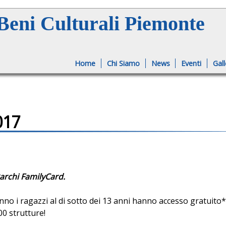
Jump to navigation
eni Culturali Piemonte
Home
Chi Siamo
News
Eventi
Gall
017
rchi FamilyCard.
nno i ragazzi al di sotto dei 13 anni hanno accesso gratuito* 
00 strutture!