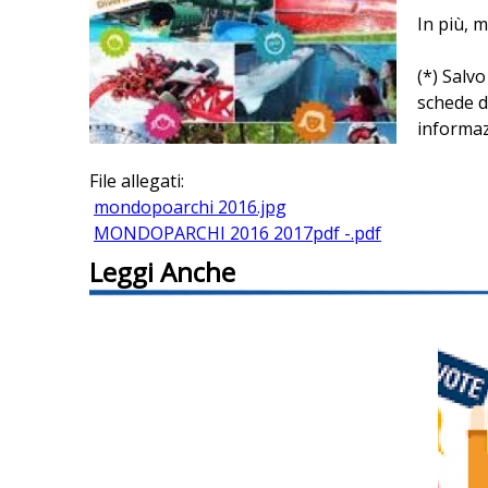
In più, m
q
(*) Salv
u
schede d
informaz
i
File allegati:
mondopoarchi 2016.jpg
MONDOPARCHI 2016 2017pdf -.pdf
Leggi Anche