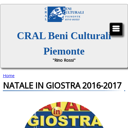
Jump to navigation
CRAL Beni Culturali
Piemonte
"Rino Rossi"
Home
NATALE IN GIOSTRA 2016-2017
T
u
s
e