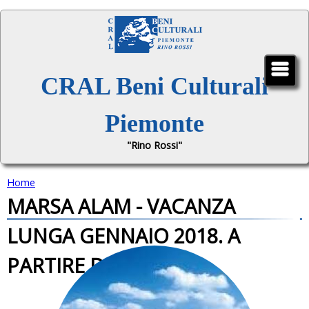
Jump to navigation
CRAL Beni Culturali
Piemonte
"Rino Rossi"
Home
MARSA ALAM - VACANZA
T
LUNGA GENNAIO 2018. A
u
PARTIRE DA 1170 €
s
e