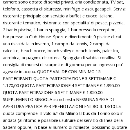
camere sono dotate di servizi privati, aria condizionata, TV sat,
telefono, cassetta di sicurezza, minifrigo e asciugacapelli. Servizi:
ristorante principale con servizio a buffet e cuoco italiano,
ristorante tematico, ristorante con specialita' di pesce, pizzeria,
2 bar in piscina, 1 bar in spiaggia, 1 bar presso la reception, 1
bar presso la Club House. Sport e divertimenti: 9 piscine di cui
una riscaldata in inverno, 1 campo da tennis, 2 campi da
calcetto, beach bocce, beach volley e beach tennis, palestra,
aerobica, aquagym, discoteca. Spiaggia: di sabbia corallina. Si
consiglia di munirsi di scarpette di gomma per un ingresso piu'
agevole in acqua. QUOTE VALIDE CON MINIMO 15
PARTECIPANTI QUOTA PARTECIPAZIONE 3 SETTIMANE €
1.170,00 QUOTA PARTECIPAZIONE 4 SETTIMANE € 1.395,00
QUOTA PARTECIPAZIONE 6 SETTIMANE € 1.850,00
SUPPLEMENTO SINGOLA su richiesta NESSUNA SPESA DI
APERTURA PRATICA PER PRENOTAZIONI ENTRO IL 13/10 La
quota comprende:  volo a/r da Milano  bus da Torino solo in
andata (al ritorno è possibile usufruire del servizio di linea della
Sadem oppure, in base al numero di richieste, possiamo quotare