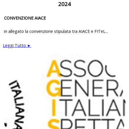
2024
CONVENZIONE AIACE
in allegato la convenzione stipulata tra AIACE e FITeL...
Leggi Tutto ►