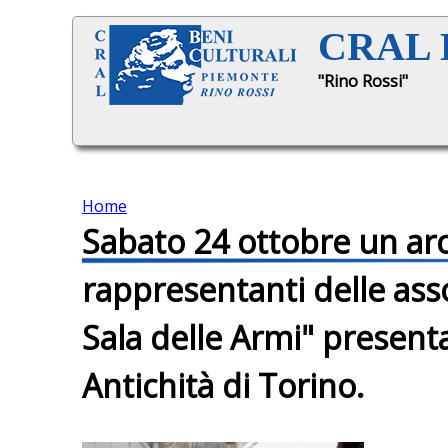
CRAL B
"Rino Rossi"
Home
Sabato 24 ottobre un arc
T
rappresentanti delle ass
u
Sala delle Armi" presen
s
Antichità di Torino.
e
i