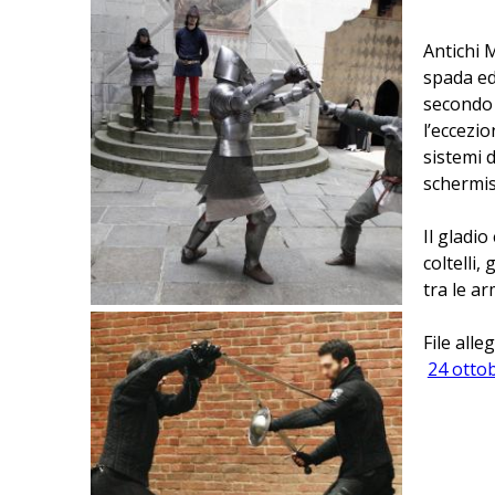
q
Antichi M
spada ed
u
secondo g
l’eccezi
i
sistemi 
schermist
Il gladi
coltelli,
tra le ar
File alleg
24 ottob