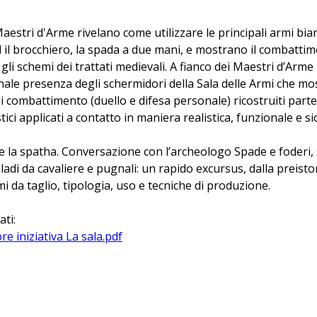
aestri d'Arme rivelano come utilizzare le principali armi bian
 il brocchiero, la spada a due mani, e mostrano il combatti
li schemi dei trattati medievali. A fianco dei Maestri d’Arme 
onale presenza degli schermidori della Sala delle Armi che mo
di combattimento (duello e difesa personale) ricostruiti part
ici applicati a contatto in maniera realistica, funzionale e si
o e la spatha. Conversazione con l’archeologo Spade e foderi
 gladi da cavaliere e pugnali: un rapido excursus, dalla preist
mi da taglio, tipologia, uso e tecniche di produzione.
ati:
re iniziativa La sala.pdf