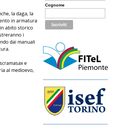
Cognome
che, la daga, la
mento in armatura
in abito storico
streranno i
endo dai manuali
cura.
, scramasax e
oria al medioevo,